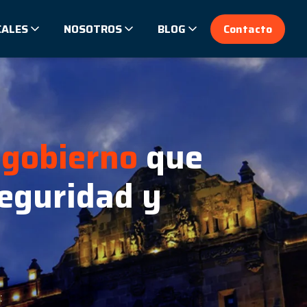
CALES
NOSOTROS
BLOG
Contacto
a
gobierno
que
seguridad y
: