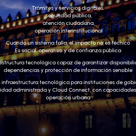
Trámites y servicios digitales,
seguridad pública,
atención ciudadana,
operación interinstitucional
Cuando un sistema falla, el impacto no es técnico
Es social, operativo y de confianza pública
raestructura tecnológica capaz de garantizar disponibi
dependencias y protección de información sensible
fraestructura tecnológica para instituciones de gobi
uridad administrada y Cloud Connect, con capacidades 
operación urbana