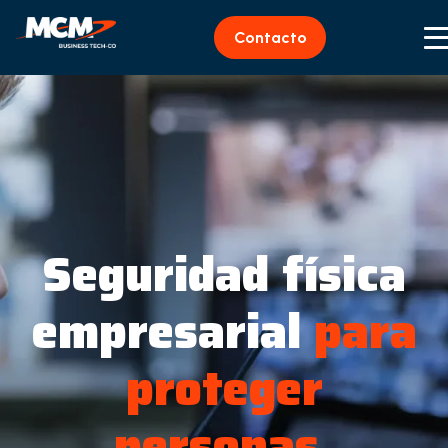
Contacto
Seguridad física
empresarial
para
proteger
personas,