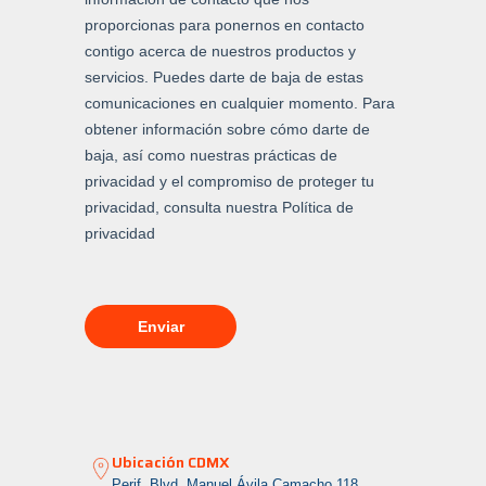
Ubicación CDMX
Perif. Blvd. Manuel Ávila Camacho 118,