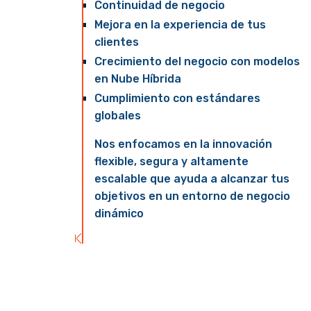
Ver solución
Optimiza el espacio, mejora la seguridad y simplifica la
Ver solución
Continuidad de negocio
Optimización Operativa
gestión de tu información
Mejora en la experiencia de tus
Optimiza tu operación con Infraestructura como
clientes
Ver solución
Servicio: gestión simplificada, mayor disponibilidad y
SOCaaS
Detección de incendios
Crecimiento del negocio con modelos
recursos escalables que impulsan la eficiencia y el
en Nube Híbrida
Monitorea tu infraestructura de TI de forma
Detecta fuego, humo o calor en fases tempranas,
crecimiento empresarial
constante para obtener una detección temprana y
Cumplimiento con estándares
activando alarmas y sistemas de extinción de
respuesta inmediata ante cualquier amenaza
globales
inmediato para una respuesta rápida, segura y con
monitoreo 24/7
Ver solución
Nos enfocamos en la innovación
Ver solución
flexible, segura y altamente
escalable que ayuda a alcanzar tus
objetivos en un entorno de negocio
dinámico