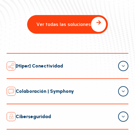
Ver todas las soluciones
[Hiper] Conectividad
Conectividad empresarial al siguiente nivel con
soluciones integrales que garantizan una red segura,
Colaboración | Symphony
estable y eficiente. Nuestra infraestructura digital
permite conectar sedes, aplicaciones y usuarios con
Protege la infraestructura digital, los datos y las
alto desempeño y máxima disponibilidad
operaciones de tu empresa con soluciones avanzadas
Ciberseguridad
de ciberseguridad que fortalecen la protección de
datos, garantizan el cumplimiento normativo y
Más sobre [Hiper] Conectividad
Protege la infraestructura, los datos y las