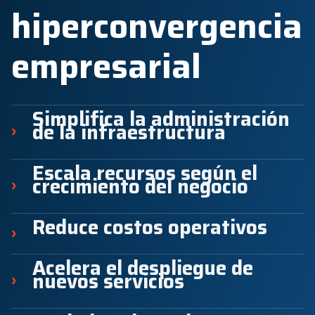
hiperconvergencia
empresarial
Simplifica la administración
de la infraestructura
›
Escala recursos según el
crecimiento del negocio
›
Reduce costos operativos
›
Acelera el despliegue de
nuevos servicios
›